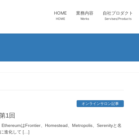
HOME
業務内容
自社プロダクト
HOME
Works
Servises/Products
オンラインサロン記事
 第1回
eumはFrontier、Homestead、Metropolis、Serenityと名
進化して […]