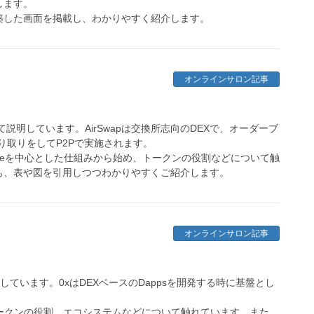
します。
築した画面を掲載し、わかりやすく紹介します。
オンラインサロン記事
いて説明しています。AirSwapは交換所志向のDEXで、オーダーブ
やり取りをしてP2Pで実施されます。
Oracleを中心とした仕組みから始め、トークンの役割などについて触
も、表や図を引用しつつわかりやすくご紹介します。
オンラインサロン記事
しています。0xはDEXベースのDappsを開発する時に基盤とし
。
トークンの役割、エコシステムなどについて触れています。また、