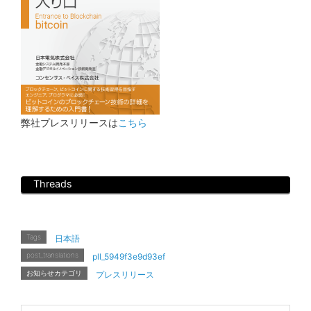
弊社プレスリリースは
こちら
Threads
Tags
日本語
post_translations
pll_5949f3e9d93ef
お知らせカテゴリ
プレスリリース