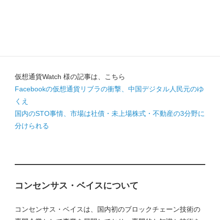
2020年のブロックチェーン＆仮想通貨業界の展望」にて、
弊社代表の志茂、コンサルティング部部長の半田、FLOCブロ
ックチェーン大学校のジョナサン・アンダーウッド校長ら
が、2020年のブロックチェーンと仮想通貨業界の展望を議論
しました。
仮想通貨Watch 様の記事は、こちら
Facebookの仮想通貨リブラの衝撃、中国デジタル人民元のゆ
くえ
国内のSTO事情、市場は社債・未上場株式・不動産の3分野に
分けられる
コンセンサス・ベイスについて
コンセンサス・ベイスは、国内初のブロックチェーン技術の